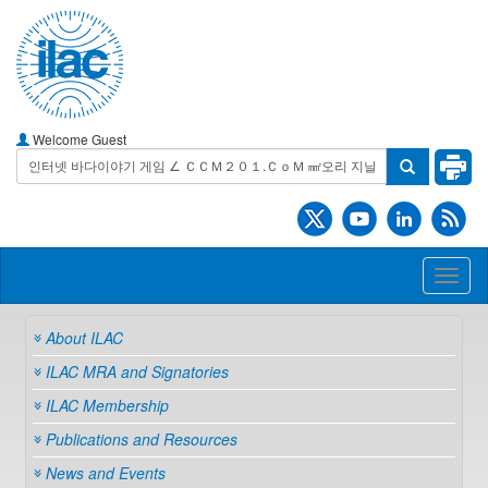
Welcome Guest
Toggl
naviga
About ILAC
ILAC MRA and Signatories
ILAC Membership
Publications and Resources
News and Events